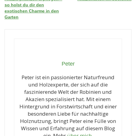
Beitragsnavigation
so holst du dir den
exotischen Charme in den
Garten
Peter
Peter ist ein passionierter Naturfreund
und Holzexperte, der sich auf die
faszinierende Welt der Robinien und
Akazien spezialisiert hat. Mit einem
Hintergrund in Forstwirtschaft und einer
besonderen Liebe für nachhaltige
Holznutzung, bringt Peter eine Fülle von
Wissen und Erfahrung auf diesem Blog
ein. Mehr
über mich
.