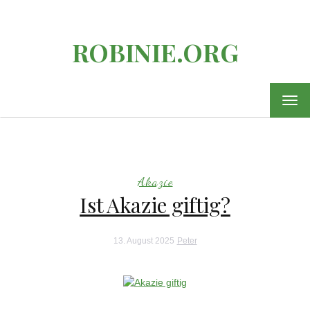
ROBINIE.ORG
MEN
EIN-
ODE
AUS
Akazie
Ist Akazie giftig?
13. August 2025
Peter